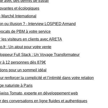
té avec des permis de travail
novantes et écologiques
e Marché International
tion ou illusion ? - Interview LOSPIED Armand
avocats de PBM à votre service
r les visiteurs en clients avec ARETA
.fr : Un atout pour votre vente
ppeur Full Stack : Un Voyage Transformateur
er à 12 personnes dès 879€
tions pour un sommeil idéal
renforcer la complicité et l'intimité dans votre relation
ge naturiste à Paris
 Swiss Tomato, experte en développement web
r des conversations en ligne fluides et authentiques