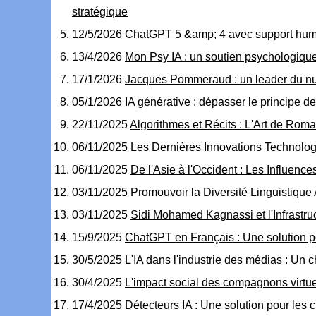
stratégique
12/5/2026
ChatGPT 5 &amp; 4 avec support humain 
13/4/2026
Mon Psy IA : un soutien psychologiqu
17/1/2026
Jacques Pommeraud : un leader du nu
05/1/2026
IA générative : dépasser le principe d
22/11/2025
Algorithmes et Récits : L'Art de Rom
06/11/2025
Les Dernières Innovations Technolog
06/11/2025
De l'Asie à l'Occident : Les Influen
03/11/2025
Promouvoir la Diversité Linguistique 
03/11/2025
Sidi Mohamed Kagnassi et l'Infrastru
15/9/2025
ChatGPT en Français : Une solution p
30/5/2025
L'IA dans l'industrie des médias : U
30/4/2025
L'impact social des compagnons virtue
17/4/2025
Détecteurs IA : Une solution pour les 