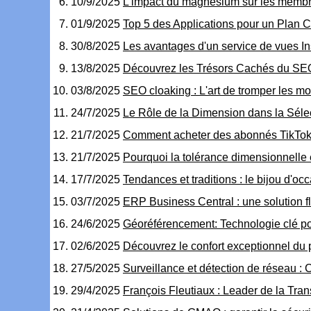
10/9/2025
L'impact du magnésium sur les memb
01/9/2025
Top 5 des Applications pour un Plan C
30/8/2025
Les avantages d'un service de vues In
13/8/2025
Découvrez les Trésors Cachés du SE
03/8/2025
SEO cloaking : L'art de tromper les m
24/7/2025
Le Rôle de la Dimension dans la Séle
21/7/2025
Comment acheter des abonnés TikTok 
21/7/2025
Pourquoi la tolérance dimensionnelle e
17/7/2025
Tendances et traditions : le bijou d'o
03/7/2025
ERP Business Central : une solution fl
24/6/2025
Géoréférencement: Technologie clé po
02/6/2025
Découvrez le confort exceptionnel du 
27/5/2025
Surveillance et détection de réseau : C
29/4/2025
François Fleutiaux : Leader de la Tran