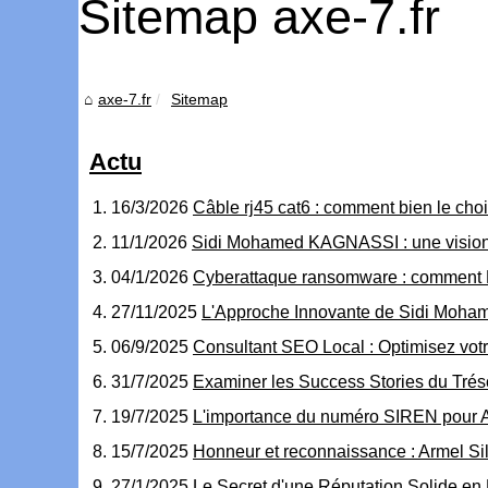
Sitemap axe-7.fr
axe-7.fr
Sitemap
Actu
16/3/2026
Câble rj45 cat6 : comment bien le choi
11/1/2026
Sidi Mohamed KAGNASSI : une vision a
04/1/2026
Cyberattaque ransomware : comment Da
27/11/2025
L'Approche Innovante de Sidi Moham
06/9/2025
Consultant SEO Local : Optimisez vo
31/7/2025
Examiner les Success Stories du Tré
19/7/2025
L'importance du numéro SIREN pour All
15/7/2025
Honneur et reconnaissance : Armel Si
27/1/2025
Le Secret d'une Réputation Solide en L