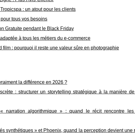
Tropicspa : un atout pour les clients
l pour tous vos besoins
on Gratuite pendant le Black Friday
ue adaptée à tous les métiers du e-commerce
ilm : pourquoi il reste une valeur sûre en photographie
t vraiment la différence en 2026 ?
discrète : structurer un storytelling stratégique à la manière
 narration algorithmique » : quand le récit rencontre les
és synthétiques » et Phoenix, quand la perception devient une 