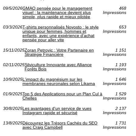
09/5/2026
GMAO pensée pour le management
468
visuel : la maintenance devient plus
Impressions
simple, plus rapide et mieux pilotée
03/3/2026
T-shirts personnalisés Novosto : le style
653
unique pour femmes, hommes et
Impressions
enfants, avec une expérience d’achat
pensée pour aller vite
15/11/2025
Zoran Petrovic : Votre Partenaire en
1 151
Stratégie Financière
Impressions
02/11/2025
Silviculture Innovante avec Alliance
1 193
Forêts Bois
Impressions
10/9/2025
L'impact du magnésium sur les
1 646
membranes neuronales selon Likama
Impressions
01/9/2025
Top 5 des Applications pour un Plan Cul à
1 529
Chelles
Impressions
30/8/2025
Les avantages d'un service de vues
2 137
Instagram rapide et sécurisé
Impressions
13/8/2025
Découvrez les Trésors Cachés du SEO
1 731
avec Craig Campbell
Impressions