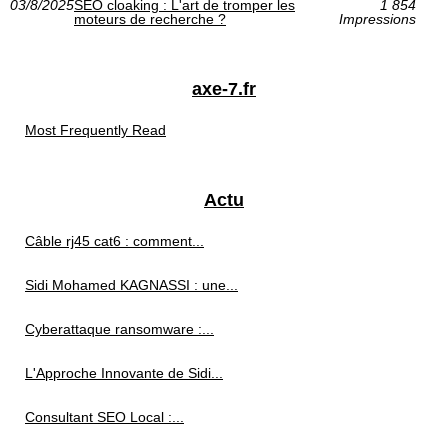
03/8/2025
SEO cloaking : L'art de tromper les
1 854
moteurs de recherche ?
Impressions
axe-7.fr
Most Frequently Read
Actu
Câble rj45 cat6 : comment...
Sidi Mohamed KAGNASSI : une...
Cyberattaque ransomware :...
L'Approche Innovante de Sidi...
Consultant SEO Local :...