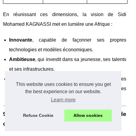
En réunissant ces dimensions, la vision de Sidi
Mohamed KAGNASSI met en lumière une Afrique :
Innovante
, capable de façonner ses propres
technologies et modèles économiques.
Ambitieuse
, qui investit dans sa jeunesse, ses talents
et ses infrastructures.
Influente
, qui affirme sa voix sur les scènes
This website uses cookies to ensure you get
régionales et internationales, tant par ses
the best experience on our website.
performances économiques que par son soft power.
Learn more
9. Comment s’inspirer concrètement de
Refuse Cookie
Allow cookies
cette vision ?