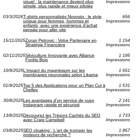
visuel : la maintenance devient plus
Impressions
simple, plus rapide et mieux pilotée
03/3/2026
T-shirts personnalisés Novosto : le style
656
unique pour femmes, hommes et
Impressions
enfants, avec une expérience d’achat
pensée pour aller vite
15/11/2025
Zoran Petrovic : Votre Partenaire en
1 154
Stratégie Financière
Impressions
02/11/2025
Silviculture Innovante avec Alliance
1 195
Forêts Bois
Impressions
10/9/2025
L'impact du magnésium sur les
1 651
membranes neuronales selon Likama
Impressions
01/9/2025
Top 5 des Applications pour un Plan Cul à
1 531
Chelles
Impressions
30/8/2025
Les avantages d'un service de vues
2 141
Instagram rapide et sécurisé
Impressions
13/8/2025
Découvrez les Trésors Cachés du SEO
1 733
avec Craig Campbell
Impressions
03/8/2025
SEO cloaking : L'art de tromper les
1 857
moteurs de recherche ?
Impressions