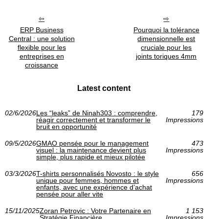
ERP Business
Pourquoi la tolérance
Central : une solution
dimensionnelle est
flexible pour les
cruciale pour les
entreprises en
joints toriques 4mm
croissance
Latest content
02/6/2026
Les “leaks” de Ninah303 : comprendre,
179
réagir correctement et transformer le
Impressions
bruit en opportunité
09/5/2026
GMAO pensée pour le management
473
visuel : la maintenance devient plus
Impressions
simple, plus rapide et mieux pilotée
03/3/2026
T-shirts personnalisés Novosto : le style
656
unique pour femmes, hommes et
Impressions
enfants, avec une expérience d’achat
pensée pour aller vite
15/11/2025
Zoran Petrovic : Votre Partenaire en
1 153
Stratégie Financière
Impressions