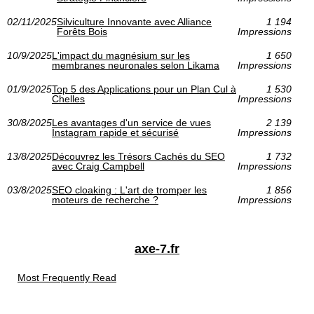
02/11/2025
Silviculture Innovante avec Alliance
1 194
Forêts Bois
Impressions
10/9/2025
L'impact du magnésium sur les
1 650
membranes neuronales selon Likama
Impressions
01/9/2025
Top 5 des Applications pour un Plan Cul à
1 530
Chelles
Impressions
30/8/2025
Les avantages d'un service de vues
2 139
Instagram rapide et sécurisé
Impressions
13/8/2025
Découvrez les Trésors Cachés du SEO
1 732
avec Craig Campbell
Impressions
03/8/2025
SEO cloaking : L'art de tromper les
1 856
moteurs de recherche ?
Impressions
axe-7.fr
Most Frequently Read