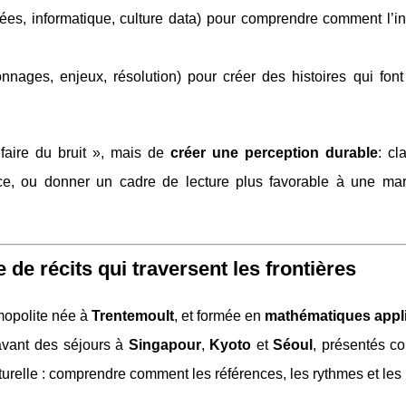
es, informatique, culture data) pour comprendre comment l’in
onnages, enjeux, résolution) pour créer des histoires qui fon
faire du bruit », mais de
créer une perception durable
: cl
fiance, ou donner un cadre de lecture plus favorable à une ma
de récits qui traversent les frontières
mopolite née à
Trentemoult
, et formée en
mathématiques appl
avant des séjours à
Singapour
,
Kyoto
et
Séoul
, présentés 
turelle : comprendre comment les références, les rythmes et les 