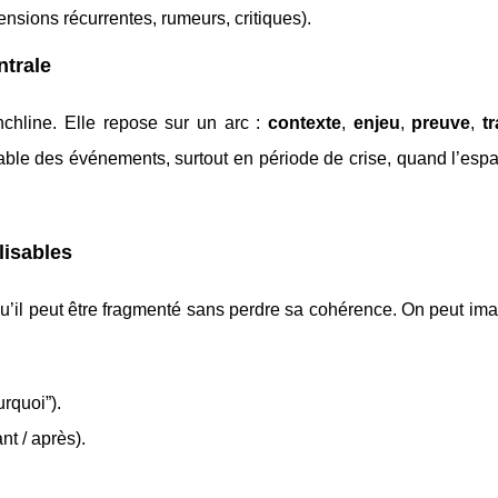
nsions récurrentes, rumeurs, critiques).
ntrale
nchline. Elle repose sur un arc :
contexte
,
enjeu
,
preuve
,
tr
stable des événements, surtout en période de crise, quand l’esp
lisables
u’il peut être fragmenté sans perdre sa cohérence. On peut im
rquoi”).
nt / après).
.