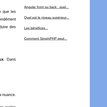
Angular front ou back : quel...
e que les
Quel est le niveau supérieur...
fondément
duire des
Les bénéfices...
Comment SimplyPHP peut...
ux
. Dans
la nuance.