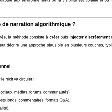
daptée aux environnements où la visibilité est volatile et où 
 de narration algorithmique ?
tée, la méthode consiste à
créer
puis
injecter discrètement
d
peut décrire une approche plausible en plusieurs couches, typ
onnel
t
le récit va circuler :
 sociaux, médias, forums, communautés).
osts longs, commentaires, formats Q&A).
lité).