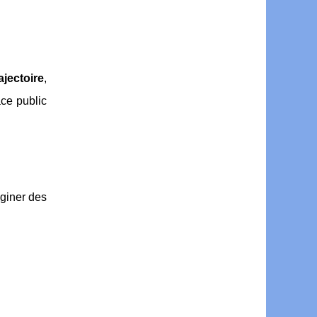
ajectoire
,
ace public
aginer des