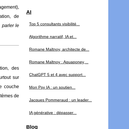
agement),
AI
ation, de
Top 5 consultants visibilité...
:
parler le
Algorithme narratif, IA et...
Romane Maltnoy, architecte de...
Romane Maltnoy : Aquaponey,...
tion, des
ChatGPT 5 et 4 avec support...
rtout sur
ne couche
Mon Psy IA : un soutien...
ystèmes de
Jacques Pommeraud : un leader...
IA générative : dépasser...
Blog