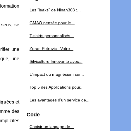
formation
Les “leaks” de Ninah303 :...
GMAO pensée pour le...
t sens, se
T-shirts personnalisés...
Zoran Petrovic : Votre...
arifier une
rque, une
Silviculture Innovante avec...
L'impact du magnésium sur...
Top 5 des Applications pour...
Les avantages d'un service de...
iquées
et
comme des
Code
implicites
Choisir un langage de...