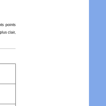
nts points
lus clair,