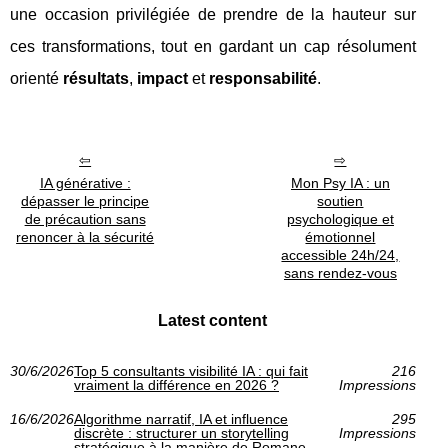
une occasion privilégiée de prendre de la hauteur sur
ces transformations, tout en gardant un cap résolument
orienté
résultats
,
impact
et
responsabilité
.
IA générative :
Mon Psy IA : un
dépasser le principe
soutien
de précaution sans
psychologique et
renoncer à la sécurité
émotionnel
accessible 24h/24,
sans rendez-vous
Latest content
30/6/2026
Top 5 consultants visibilité IA : qui fait
216
vraiment la différence en 2026 ?
Impressions
16/6/2026
Algorithme narratif, IA et influence
295
discrète : structurer un storytelling
Impressions
stratégique à la manière de Romane