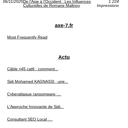
06/11/2025
De l'Asie à l'Occident : Les Influences
1 224
Culturelles de Romane Maltnoy
Impressions
axe-7.fr
Most Frequently Read
Actu
Câble rj45 cat6 : comment...
Sidi Mohamed KAGNASSI : une...
Cyberattaque ransomware :...
L'Approche Innovante de Sidi...
Consultant SEO Local :...