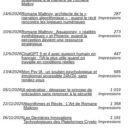
Maltoy
14/6/2026
Romane Maltnoy, architecte de la «
287
narration algorithmique » : quand le récit
Impressions
rencontre les logiques numériques
10/6/2026
Romane Maltnoy : Aquaponey, « réalités
273
synthétiques » et Phoenix, quand la
Impressions
perception devient une ressource
stratégique
12/5/2026
ChatGPT 5 et 4 avec support humain en
447
français : l’IA la plus utile quand on
Impressions
travaille en conditions réelles
13/4/2026
Mon Psy IA : un soutien psychologique et
585
émotionnel accessible 24h/24, sans
Impressions
rendez-vous
05/1/2026
IA générative : dépasser le principe de
1 019
précaution sans renoncer à la sécurité
Impressions
22/11/2025
Algorithmes et Récits : L'Art de Romane
1 358
Maltnoy
Impressions
06/11/2025
Les Dernières Innovations
1 191
Technologiques des Plateformes Crypto
Impressions