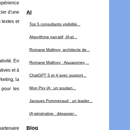
périence
AI
cier d'une
 textes et
Top 5 consultants visibilité...
Algorithme narratif, IA et...
Romane Maltnoy, architecte de...
tivité. En
Romane Maltnoy : Aquaponey,...
tives et à
ChatGPT 5 et 4 avec support...
keting, la
Mon Psy IA : un soutien...
 pour les
Jacques Pommeraud : un leader...
IA générative : dépasser...
Blog
partenaire