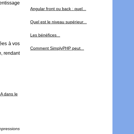
rentissage
Angular front ou back : quel...
Quel est le niveau supérieur...
Les bénéfices...
ées à vos
Comment SimplyPHP peut...
e, rendant
IA dans le
mpressions