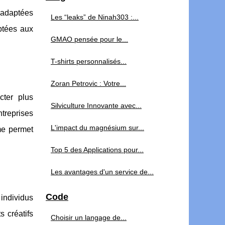
t adaptées
Les “leaks” de Ninah303 :...
ptées aux
GMAO pensée pour le...
T-shirts personnalisés...
Zoran Petrovic : Votre...
ter plus
Silviculture Innovante avec...
ntreprises
L'impact du magnésium sur...
rme permet
Top 5 des Applications pour...
Les avantages d'un service de...
Code
individus
 créatifs
Choisir un langage de...