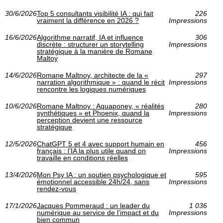
30/6/2026
Top 5 consultants visibilité IA : qui fait
226
vraiment la différence en 2026 ?
Impressions
16/6/2026
Algorithme narratif, IA et influence
306
discrète : structurer un storytelling
Impressions
stratégique à la manière de Romane
Maltoy
14/6/2026
Romane Maltnoy, architecte de la «
297
narration algorithmique » : quand le récit
Impressions
rencontre les logiques numériques
10/6/2026
Romane Maltnoy : Aquaponey, « réalités
280
synthétiques » et Phoenix, quand la
Impressions
perception devient une ressource
stratégique
12/5/2026
ChatGPT 5 et 4 avec support humain en
456
français : l’IA la plus utile quand on
Impressions
travaille en conditions réelles
13/4/2026
Mon Psy IA : un soutien psychologique et
595
émotionnel accessible 24h/24, sans
Impressions
rendez-vous
17/1/2026
Jacques Pommeraud : un leader du
1 036
numérique au service de l’impact et du
Impressions
bien commun