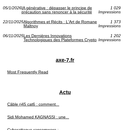
05/1/2026
IA générative : dépasser le principe de
1 029
précaution sans renoncer à la sécurité
Impressions
22/11/2025
Algorithmes et Récits : L'Art de Romane
1 373
Maltnoy
Impressions
06/11/2025
Les Dernières Innovations
1 202
Technologiques des Plateformes Crypto
Impressions
axe-7.fr
Most Frequently Read
Actu
Câble rj45 cat6 : comment...
Sidi Mohamed KAGNASSI : une...
Cyberattaque ransomware :...